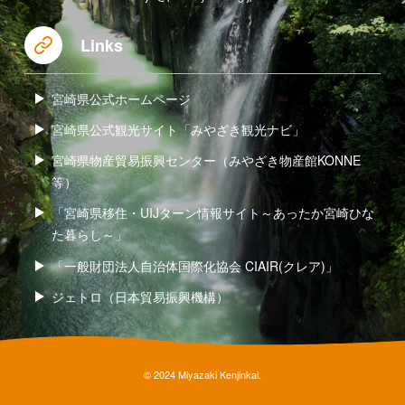
Links
宮崎県公式ホームページ
宮崎県公式観光サイト「みやざき観光ナビ」
宮崎県物産貿易振興センター（みやざき物産館KONNE
等）
「宮崎県移住・UIJターン情報サイト～あったか宮崎ひな
た暮らし～」
「一般財団法人自治体国際化協会 CIAIR(クレア)」
ジェトロ（日本貿易振興機構）
© 2024 Miyazaki Kenjinkai.