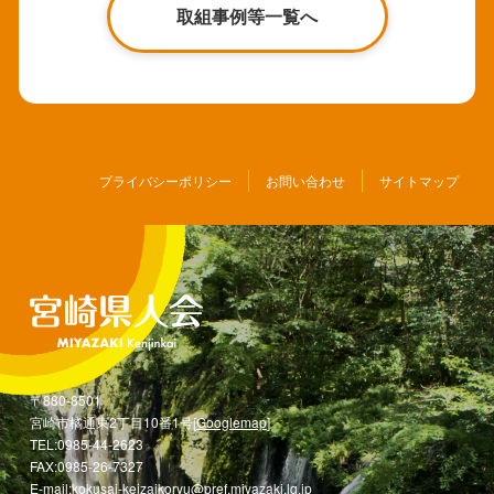
取組事例等一覧へ
プライバシーポリシー
お問い合わせ
サイトマップ
〒880-8501
宮崎市橘通東2丁目10番1号[
Googlemap
]
TEL:0985-44-2623
FAX:0985-26-7327
E-mail:kokusai-keizaikoryu@pref.miyazaki.lg.jp