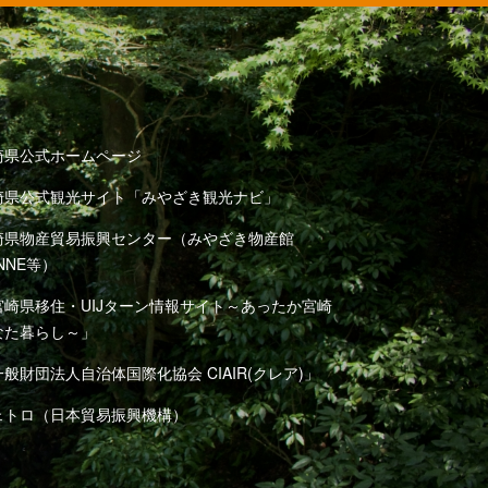
崎県公式ホームページ
崎県公式観光サイト「みやざき観光ナビ」
崎県物産貿易振興センター（みやざき物産館
NNE等）
宮崎県移住・UIJターン情報サイト～あったか宮崎
なた暮らし～」
般財団法人自治体国際化協会 CIAIR(クレア)」
ェトロ（日本貿易振興機構）