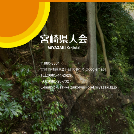
〒880-8501
宮崎市橘通東2丁目10番1号[
Googlemap
]
TEL:0985-44-2623
FAX:0985-26-7327
E-mail:kokusai-keizaikoryu@pref.miyazaki.lg.jp