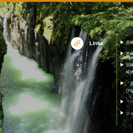
Links
宮
宮
宮
KO
「
ひ
「一
ジ