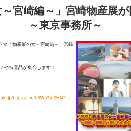
女～宮崎編～」宮崎物産
～東京事務所～
ドラマ「物産展の女～宮崎編～」宮崎
メや特産品が集合します！
yazaki.jp/https://t.co/b8Wo7m2E6O