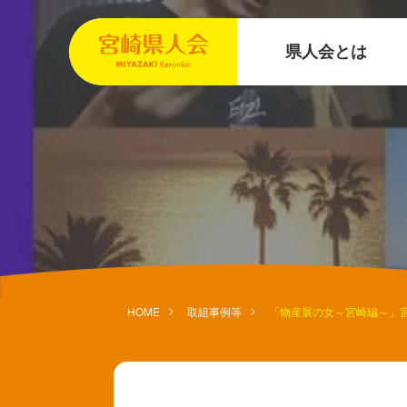
県人会とは
HOME
取組事例等
「物産展の女～宮崎編～」