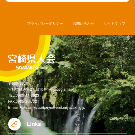
プライバシーポリシー
お問い合わせ
サイトマップ
〒880-8501
宮崎市橘通東2丁目10番1号[
Googlemap
]
TEL:0985-44-2623
FAX:0985-26-7327
E-mail:kokusai-keizaikoryu@pref.miyazaki.lg.jp
Links