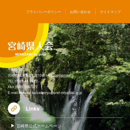
プライバシーポリシー
お問い合わせ
サイトマップ
〒880-8501
宮崎市橘通東2丁目10番1号[
Googlemap
]
TEL:0985-44-2623
FAX:0985-26-7327
E-mail:kokusai-keizaikoryu@pref.miyazaki.lg.jp
Links
宮崎県公式ホームページ