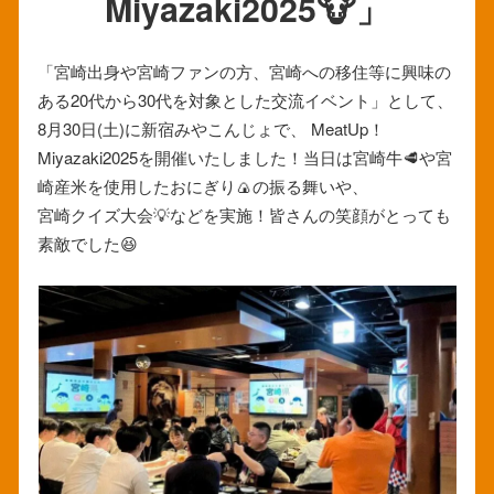
Miyazaki2025🐮」
「宮崎出身や宮崎ファンの方、宮崎への移住等に興味の
ある20代から30代を対象とした交流イベント」として、
8月30日(土)に新宿みやこんじょで、 MeatUp！
Miyazaki2025を開催いたしました！当日は宮崎牛🥩や宮
崎産米を使用したおにぎり🍙の振る舞いや、
宮崎クイズ大会💡などを実施！皆さんの笑顔がとっても
素敵でした😆