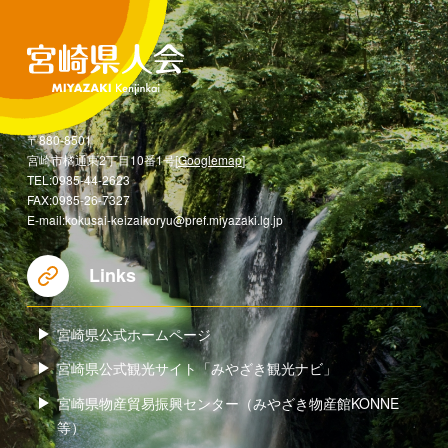
〒880-8501
宮崎市橘通東2丁目10番1号[
Googlemap
]
TEL:0985-44-2623
FAX:0985-26-7327
E-mail:kokusai-keizaikoryu@pref.miyazaki.lg.jp
Links
宮崎県公式ホームページ
宮崎県公式観光サイト「みやざき観光ナビ」
宮崎県物産貿易振興センター（みやざき物産館KONNE
等）