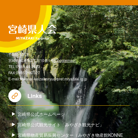
〒880-8501
宮崎市橘通東2丁目10番1号[
Googlemap
]
TEL:0985-44-2623
FAX:0985-26-7327
E-mail:kokusai-keizaikoryu@pref.miyazaki.lg.jp
Links
宮崎県公式ホームページ
宮崎県公式観光サイト「みやざき観光ナビ」
宮崎県物産貿易振興センター（みやざき物産館KONNE