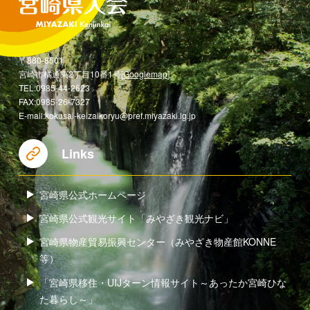
〒880-8501
宮崎市橘通東2丁目10番1号[
Googlemap
]
TEL:0985-44-2623
FAX:0985-26-7327
E-mail:kokusai-keizaikoryu@pref.miyazaki.lg.jp
Links
宮崎県公式ホームページ
宮崎県公式観光サイト「みやざき観光ナビ」
宮崎県物産貿易振興センター（みやざき物産館KONNE
等）
「宮崎県移住・UIJターン情報サイト～あったか宮崎ひな
た暮らし～」