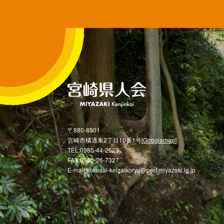
〒880-8501
宮崎市橘通東2丁目10番1号[
Googlemap
]
TEL:0985-44-2623
FAX:0985-26-7327
E-mail:kokusai-keizaikoryu@pref.miyazaki.lg.jp