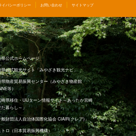
ライバシーポリシー
お問い合わせ
サイトマップ
崎県公式ホームページ
崎県公式観光サイト「みやざき観光ナビ」
崎県物産貿易振興センター（みやざき物産館
NNE等）
宮崎県移住・UIJターン情報サイト～あったか宮崎
なた暮らし～」
般財団法人自治体国際化協会 CIAIR(クレア)」
ェトロ（日本貿易振興機構）