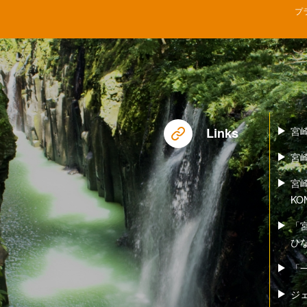
プ
Links
宮
宮
宮
KO
「
ひ
「一
ジ